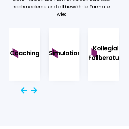
hochmoderne und altbewährte Formate
wie:
Kollegiale
ainings
Coaching
Simulationen
Fallberatung