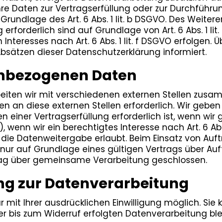
nd Ihre Daten zur Vertragserfüllung oder zur Durchfü
 Grundlage des Art. 6 Abs. 1 lit. b DSGVO. Des Weiter
ng erforderlich sind auf Grundlage von Art. 6 Abs. 1 l
teresses nach Art. 6 Abs. 1 lit. f DSGVO erfolgen. Üb
bsätzen dieser Datenschutzerklärung informiert.
nbezogenen Daten
iten wir mit verschiedenen externen Stellen zusamm
 an diese externen Stellen erforderlich. Wir geb
einer Vertragserfüllung erforderlich ist, wenn wir ges
wenn wir ein berechtigtes Interesse nach Art. 6 Abs
die Datenweitergabe erlaubt. Beim Einsatz von Auft
 auf Grundlage eines gültigen Vertrags über Auftr
ag über gemeinsame Verarbeitung geschlossen.
ung zur Datenverarbeitung
it Ihrer ausdrücklichen Einwilligung möglich. Sie kö
er bis zum Widerruf erfolgten Datenverarbeitung bl